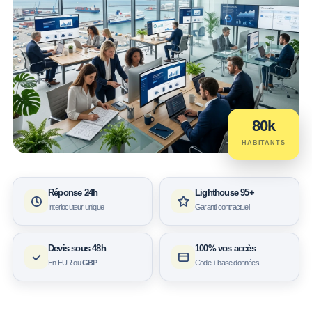
80k
HABITANTS
Réponse 24h
Lighthouse 95+
Interlocuteur unique
Garanti contractuel
Devis sous 48h
100% vos accès
En EUR ou
GBP
Code + base données