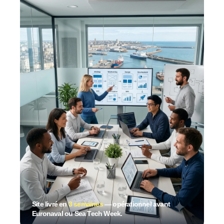
Site livré en
3 semaines
— opérationnel avant
Euronaval ou Sea Tech Week.