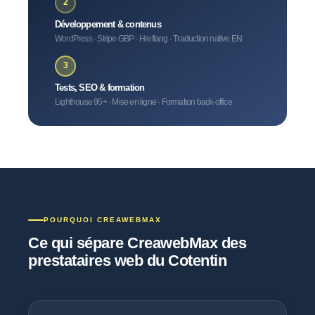
2
Développement & contenus
WordPress · Stripe GBP · Hreflang · Traduction native EN
3
Tests, SEO & formation
Lighthouse 95+ · Mise en ligne · Formation back-office
POURQUOI CREAWEBMAX
Ce qui sépare CreawebMax des
prestataires web du Cotentin