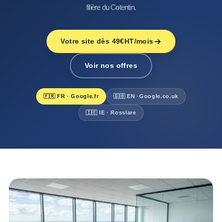
filière du Cotentin.
Votre site dès 49€HT/mois
Voir nos offres
🇫🇷 FR · Google.fr
🇬🇧 EN ·
Google.co.uk
🇮🇪 IE · Rosslare