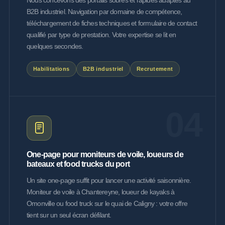
Nous concevons des portails sobres et rapides adaptés au
B2B industriel. Navigation par domaine de compétence,
téléchargement de fiches techniques et formulaire de contact
qualifié par type de prestation. Votre expertise se lit en
quelques secondes.
Habilitations
B2B industriel
Recrutement
04
One-page pour moniteurs de voile, loueurs de
bateaux et food trucks du port
Un site one-page suffit pour lancer une activité saisonnière.
Moniteur de voile à Chantereyne, loueur de kayaks à
Omonville ou food truck sur le quai de Caligny : votre offre
tient sur un seul écran défilant.