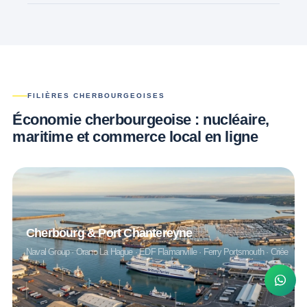
FILIÈRES CHERBOURGEOISES
Économie cherbourgeoise : nucléaire,
maritime et
commerce local en ligne
Cherbourg & Port Chantereyne
Naval Group · Orano La Hague · EDF Flamanville · Ferry Portsmouth · Criée