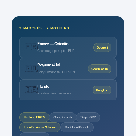
2 MARCHÉS · 2 MOTEURS
France — Cotentin
🇫🇷
Google.fr
Cherbourg + presqu'île · EUR
Royaume-Uni
🇬🇧
Google.co.uk
Ferry Portsmouth · GBP · EN
Irlande
🇮🇪
Google.ie
Rosslare · trafic passagers
Hreflang FR/EN
Google.co.uk
Stripe
GBP
LocalBusiness Schema
Pack local Google