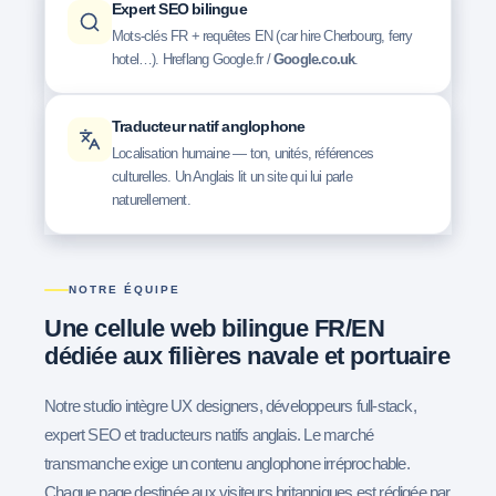
Expert SEO bilingue
Mots-clés FR + requêtes EN (car hire Cherbourg, ferry
hotel…). Hreflang Google.fr /
Google.co.uk
.
Traducteur natif anglophone
Localisation humaine — ton, unités, références
culturelles. Un Anglais lit un site qui lui parle
naturellement.
NOTRE ÉQUIPE
Une cellule web bilingue
FR/EN
dédiée aux filières navale et portuaire
Notre studio intègre UX designers, développeurs full-stack,
expert SEO et traducteurs natifs anglais. Le marché
transmanche exige un contenu anglophone irréprochable.
Chaque page destinée aux visiteurs britanniques est rédigée par