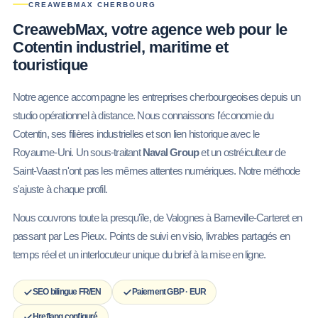
CREAWEBMAX CHERBOURG
CreawebMax, votre agence web pour le
Cotentin
industriel, maritime et
touristique
Notre agence accompagne les entreprises cherbourgeoises depuis un
studio opérationnel à distance. Nous connaissons l'économie du
Cotentin, ses filières industrielles et son lien historique avec le
Royaume-Uni. Un sous-traitant
Naval Group
et un ostréiculteur de
Saint-Vaast n'ont pas les mêmes attentes numériques. Notre méthode
s'ajuste à chaque profil.
Nous couvrons toute la presqu'île, de Valognes à Barneville-Carteret en
passant par Les Pieux. Points de suivi en visio, livrables partagés en
temps réel et un interlocuteur unique du brief à la mise en ligne.
SEO bilingue FR/EN
Paiement GBP · EUR
Hreflang configuré