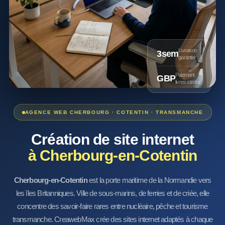
Livraison
3sem
garantie
Paiement
GBP
livres sterling
AGENCE WEB CHERBOURG · COTENTIN · TRANSMANCHE
Création de site internet
à
Cherbourg-en-Cotentin
Cherbourg-en-Cotentin
est la porte maritime de la Normandie vers
les îles Britanniques. Ville de sous-marins, de ferries et de criée, elle
concentre des savoir-faire rares entre nucléaire, pêche et tourisme
transmanche. CreawebMax crée des sites internet adaptés à chaque