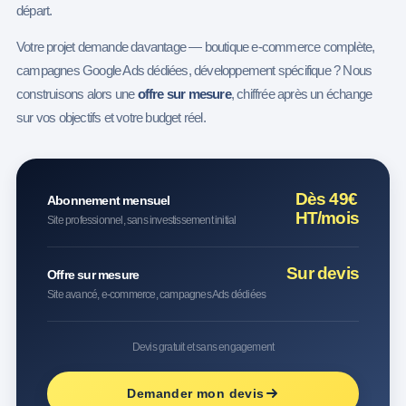
départ.
Votre projet demande davantage — boutique e-commerce complète,
campagnes Google Ads dédiées, développement spécifique ? Nous
construisons alors une
offre sur mesure
, chiffrée après un échange
sur vos objectifs et votre budget réel.
Dès 49€
Abonnement mensuel
HT/mois
Site professionnel, sans investissement initial
Sur devis
Offre sur mesure
Site avancé, e-commerce, campagnes Ads dédiées
Devis gratuit et sans engagement
Demander mon devis